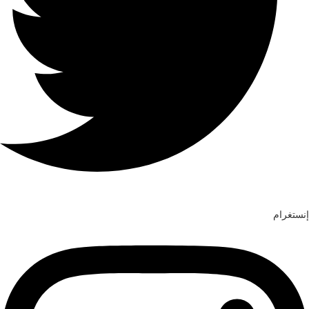
إنستغرام