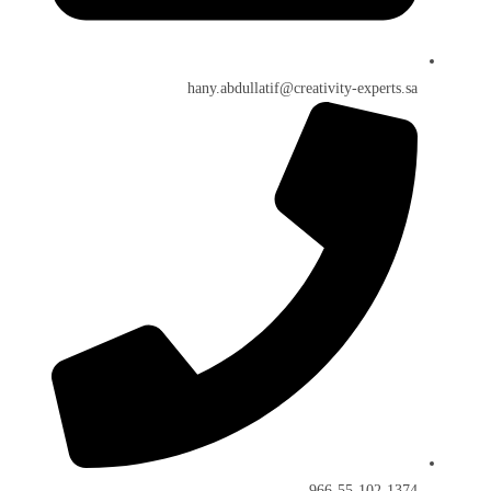
hany.abdullatif@creativity-experts.sa
966-55-102-1374