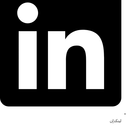
لينكدإن