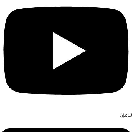
لينكدإن