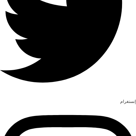
إنستغرام