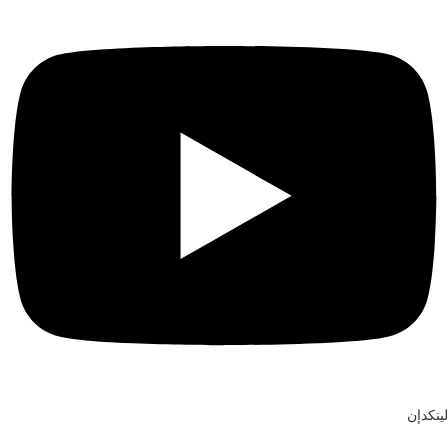
لينكدإن