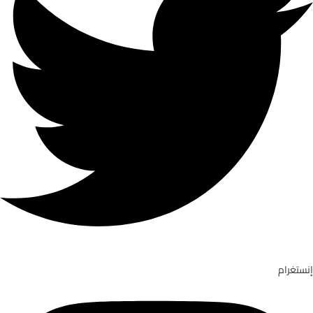
إنستغرام