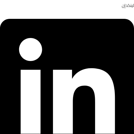
لينكدإن